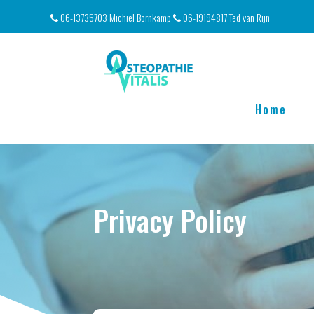
Ga
06-13735703 Michiel Bornkamp
06-19194817 Ted van Rijn
naar
de
inhoud
Home
Privacy Policy