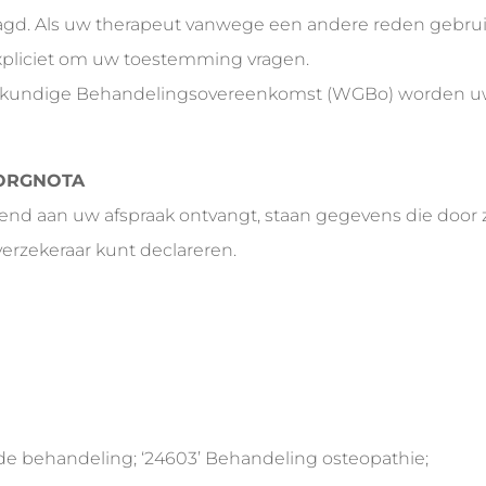
gd. Als uw therapeut vanwege een andere reden gebrui
 expliciet om uw toestemming vragen.
skundige Behandelingsovereenkomst (WGBo) worden uw 
 ZORGNOTA
tend aan uw afspraak ontvangt, staan gegevens die door 
verzekeraar kunt declareren.
de behandeling; ‘24603’ Behandeling osteopathie;