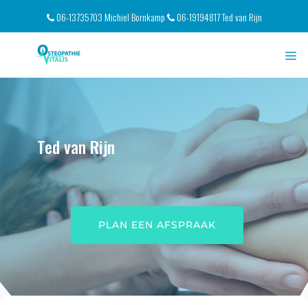
Ga
06-13735703 Michiel Bornkamp
06-19194817 Ted van Rijn
naar
de
inhoud
Men
Ted van Rijn
PLAN EEN AFSPRAAK